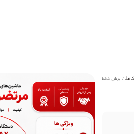
اغذ
برش دهنده کاغذ مدل ax-858
/