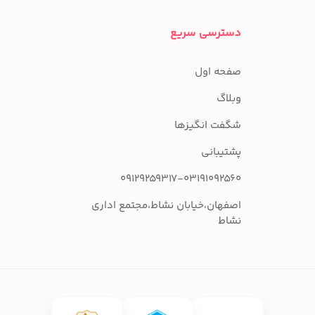
دسترسی سریع
صفحه اول
وبلاگ
شگفت انگیزها
پشتیبانی
09129259317-03191092560
اصفهان،خیابان نشاط،مجتمع اداری
نشاط