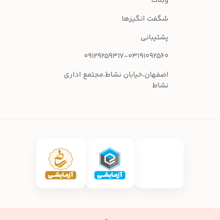
وبلاگ
شگفت انگیزها
پشتیبانی
09129259317-03191092560
اصفهان،خیابان نشاط،مجتمع اداری
نشاط