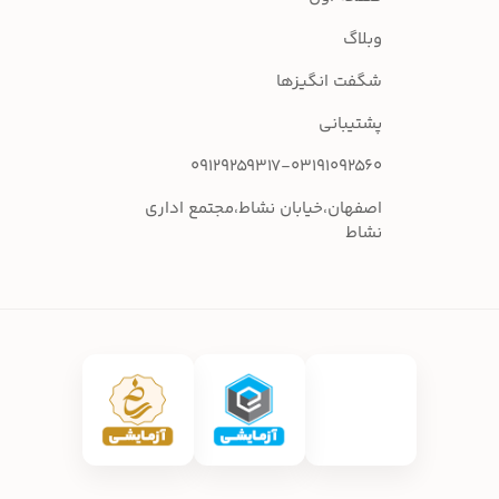
وبلاگ
شگفت انگیزها
پشتیبانی
09129259317-03191092560
اصفهان،خیابان نشاط،مجتمع اداری
نشاط