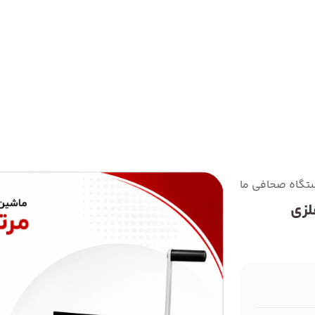
اه صحافی مارپیچ AX S12 فلزی