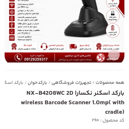
همه محصولات
تجهیزات فروشگاهی
بارکدخوان
بارکد اسکنر نکسارا de Scanner 1.0mp( with cradle
/
/
/
بارکد اسکنر نکسارا NX-B4208WC 2D
wireless Barcode Scanner 1.0mp( with
cradle)
کد محصول : 290