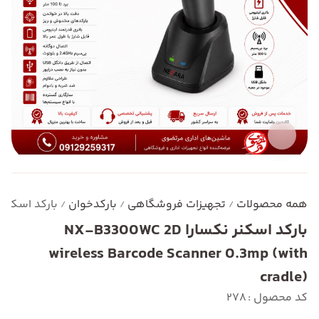
همه محصولات
تجهیزات فروشگاهی
بارکدخوان
بارکد اسکنر نکسارا de Scanner 0.3mp (with cradle
/
/
/
بارکد اسکنر نکسارا NX-B3300WC 2D
wireless Barcode Scanner 0.3mp (with
cradle)
کد محصول : 278