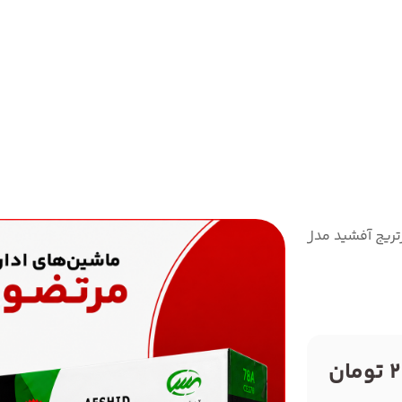
تریج آفشید مدل 78A
ن