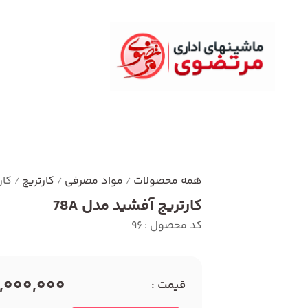
همه محصولات
مواد مصرفی
کارتریج
کار
/
/
/
کارتریج آفشید مدل 78A
کد محصول : 96
2,000,000 توما
قیمت :