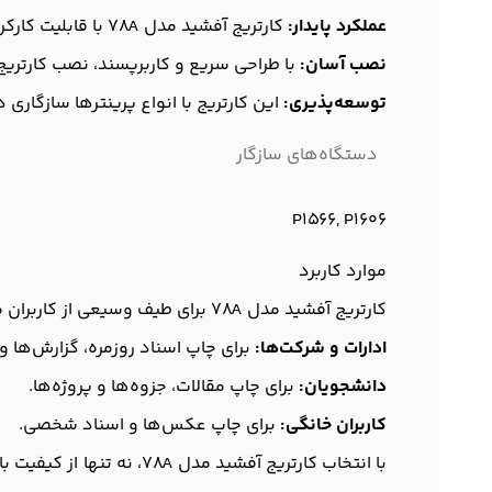
عملکرد پایدار:
کارتریج آفشید مدل 78A با قابلیت کارکرد مداوم، به شما اطمینان می‌دهد که در زمان‌های بحرانی به هیچ عنوان دچار مشکل نخواهید شد.
نصب آسان:
با طراحی سریع و کاربرپسند، نصب کارتریج آفشید مدل 78A به سادگی انجام می‌شود و هیچ
توسعه‌پذیری:
این کارتریج با انواع پرینترها سازگاری د
دستگاه‌های سازگار
P1566, P1606
موارد کاربرد
کارتریج آفشید مدل 78A برای طیف وسیعی از کاربران مناسب است:
ادارات و شرکت‌ها:
برای چاپ اسناد روزمره، گزارش‌ها و ا
دانشجویان:
برای چاپ مقالات، جزوه‌ها و پروژه‌ها.
کاربران خانگی:
برای چاپ عکس‌ها و اسناد شخصی.
با انتخاب کارتریج آفشید