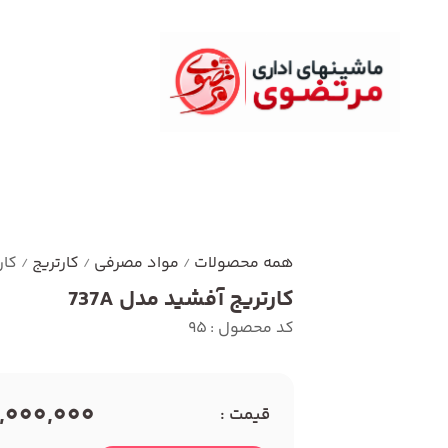
همه محصولات
مواد مصرفی
کارتریج
کار
/
/
/
کارتریج آفشید مدل 737A
کد محصول : 95
2,000,000 توما
قیمت :