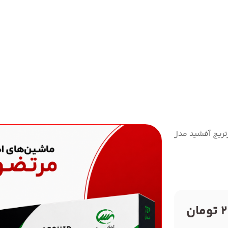
تریج آفشید مدل 737A
ن