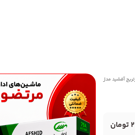
تریج آفشید مدل 79A
ن