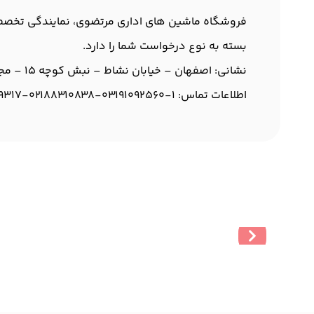
فروشگاه ماشین های اداری مرتضوی، نمایندگی تخصصی م
بسته به نوع درخواست شما را دارد.
نشانی: اصفهان – خیابان نشاط – نبش کوچه 15 – مجتمع اداری نشاط – طبقه همکف – واحد 4
اطلاعات تماس
:
03191092560-1
02188310838-
9317-