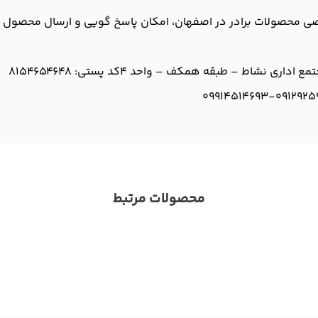
حصولات برادر در اصفهان، امکان پاسخ گویی و ارسال محصول به سا
کد پستی: 8154654648
09914514693-
0912925
محصولات مرتبط