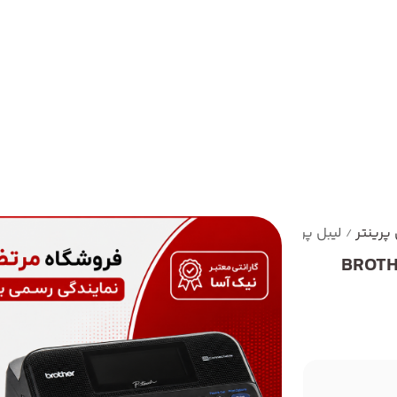
 پرینتر
لیبل پرینتر صنعتی برادر BROTHER PT-D600
/
رادر BROTHER PT-