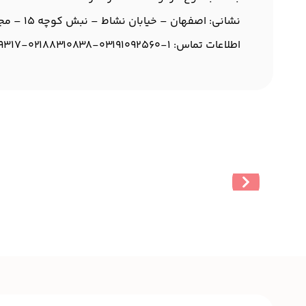
نشانی: اصفهان – خیابان نشاط – نبش کوچه 15 – مجتمع اداری نشاط – طبقه همکف – واحد 4
اطلاعات تماس
:
03191092560-1
02188310838-
9317-