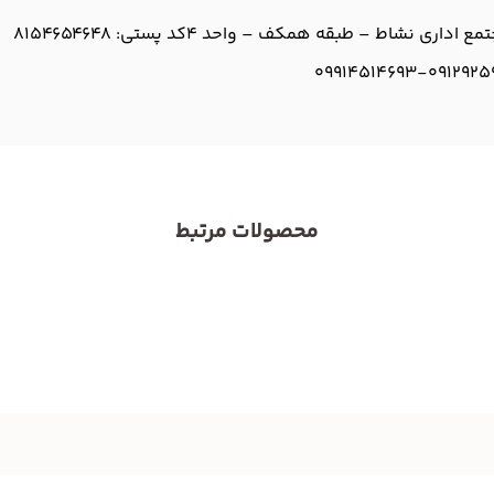
کد پستی: 8154654648
09914514693-
0912925
محصولات مرتبط