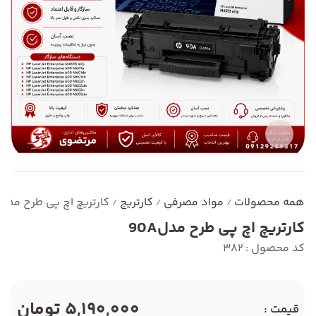
همه محصولات
مواد مصرفی
کارتریج
کارتریچ اچ پی طرح مدل90A
/
/
/
کارتریچ اچ پی طرح مدل90A
کد محصول : 382
5,190,000 تومان
قیمت :