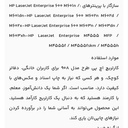
سازگار با پرینترهای :HP LaserJet Enterprise 600 M601n /
M601dn-HP LaserJet Enterprise 600 M602n M602d /
M602x-HP LaserJet Enterprise 600 M603n / M603dn /
M603xh-HP LaserJet Enterprise M4555 MFP /
M4555f / M4555fskm / M4555h
موارد استفاده
کارتریچ اچ پی طرح مدل 90A برای کاربران خانگی، دفاتر
کوچک، و هر کسی که نیاز به چاپ اسناد و عکس‌های با
کیفیت دارد، مناسب است. اگر شما یک دانش‌آموز، معلم،
یا کارمند هستید که به دنبال یک کارتریج کارآمد هستید،
این محصول می‌تواند به آسانی شما را در برآورده کردن
نیازهای چاپی‌تان یاری کند.