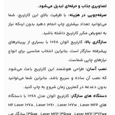
تصاویری جذاب و حرفه‌ای تبدیل می‌شود.
صرفه‌جویی در هزینه:
با ظرفیت بالای این کارتریج، شما
می‌توانید تعداد بیشتری چاپ انجام دهید بدون اینکه نیاز
به تعویض مکرر کارتریج داشته باشید.
سازگاری بالا:
کارتریج الوان 106A با بسیاری از پرینترهای
پیشرفته سازگار است، بنابراین انتخاب مناسبی برای انواع
نیازهای چاپی شماست.
نصب آسان:
طراحی هوشمند این کارتریج باعث می‌شود
که نصب آن ساده و سریع باشد، بنابراین شما می‌توانید
بدون دغدغه در کمترین زمان شروع به چاپ کنید.
دستگاه های سازگار:
کارتریج الوان مدل 106A با دستگاه
های HP Laser 107a , Laser 107r , Laser 107w , Laser MFP
135ag , Laser MFP 135wg , Laser MFP 137fwg سازگار می