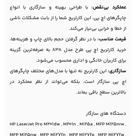
عملکرد بی‌نقص:
با طراحی بهینه و سازگاری با انواع
چاپگرهای اچ پی، این کارتریج شما را از بابت مشکلات ناشی
از خطا و خرابی بی‌نیاز می‌کند.
قیمت مناسب:
با در نظر گرفتن حجم بالای چاپ و هزینه‌ها،
خرید کارتریج اچ پی طرح مدل 83A به صرفه‌ترین گزینه
برای کاربران خانگی و اداری محسوب می‌شود.
سازگاری:
این کارتریج نه تنها با مدل‌های مختلف چاپگرهای
اچ پی سازگار است، بلکه می‌تواند از نظر عملکرد در
بالاترین سطح باقی بماند.
دستگاه های سازگار
HP LaserJet Pro M201dw , M201n , M125a , MFP M125nrw ,
MFP M125nw , MFP M127fn , MFP M127fp , MFP M127fw ,