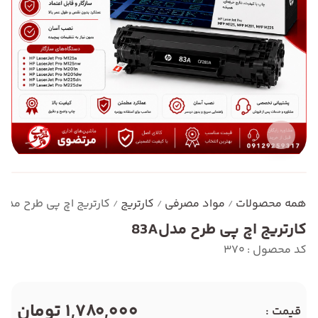
همه محصولات
مواد مصرفی
کارتریج
کارتریج اچ پی طرح مدل83A
/
/
/
کارتریج اچ پی طرح مدل83A
کد محصول : 370
1,780,000 تومان
قیمت :