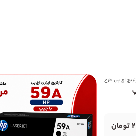
ریج اچ پی طرح مدل59A باچیپ
ن