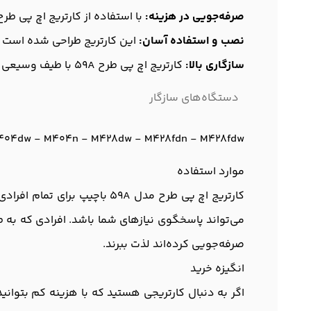
صرفه‌جویی در هزینه:
با استفاده از کارتریج اچ پی طرح مدل 59A، شما می‌توانید در هزینه‌های چاپ خود صرفه‌جویی کنید، بخصو
نصب و استفاده آسان:
این کارتریج طراحی شده است ت
سازگاری بالا:
کارتریج اچ پی طرح 59A با طیف وسیعی از پرینترهای اچ پی سازگار است که این امر استفاده از آن را در محیط‌های مختلف راحت می‌کند.
دستگاه‌های سازگار
404dw - M404n - M428dw - M428fdn - M428fdw
موارد استفاده
کارتریج اچ پی طرح مدل 59A 
می‌تواند پاسخگوی نیازهای شما باشد. افرادی که به طو
صرفه‌جویی کرده‌اند لذت ببرند.
انگیزه خرید