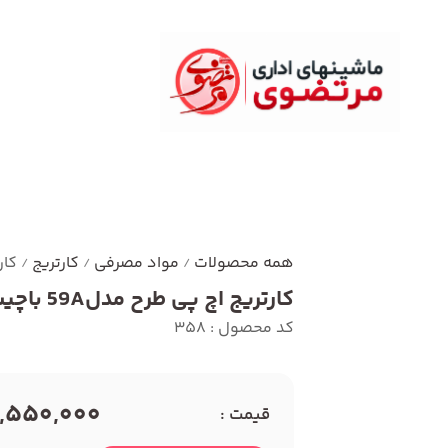
همه محصولات
مواد مصرفی
کارتریج
کارت
/
/
/
کارتریج اچ پی طرح مدل59A باچیپ
کد محصول : 358
2,550,000 توما
قیمت :