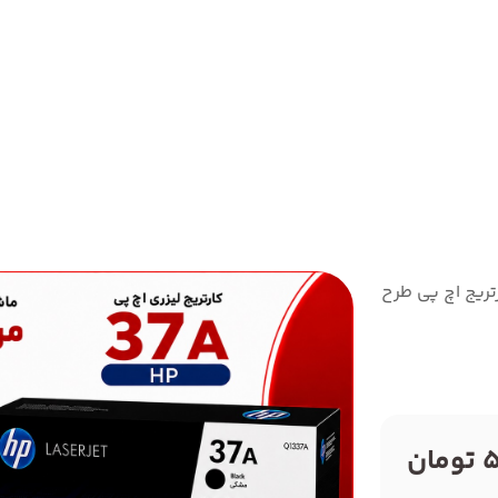
تریج اچ پی طرح مدل37A
ن