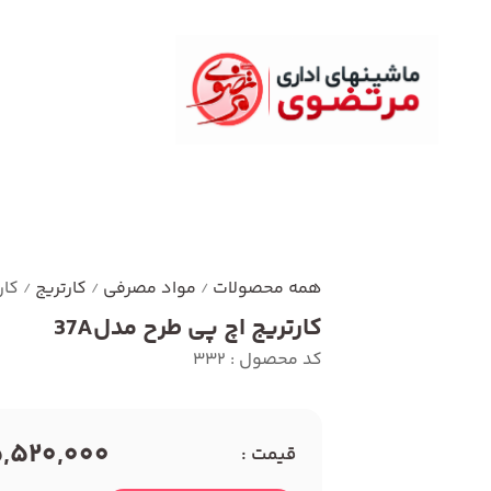
همه محصولات
مواد مصرفی
کارتریج
کار
/
/
/
کارتریج اچ پی طرح مدل37A
کد محصول : 332
5,520,000 توما
قیمت :