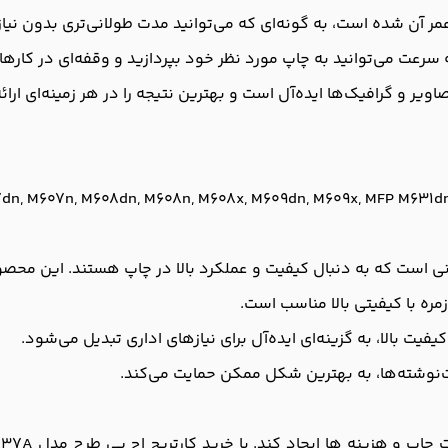
ر آن شده است، به گونه‌ای که می‌توانید مدت طولانی‌تری بدون نیاز
سرعت می‌توانید به چاپ مورد نظر خود بپردازید و وقفه‌ای در کارها
اویر و گرافیک‌ها ایده‌آل است و بهترین نتیجه را در هر زمینه‌ای ارائ
dn, M607n, M608dn, M608n, M608x, M609dn, M609x, MFP M631d
مره با کیفیتی بالا مناسب است.
یت بالا، به گزینه‌ای ایده‌آل برای نیازهای اداری تبدیل می‌شود.
ت‌نوشته‌ها، به بهترین شکل ممکن حمایت می‌کند.
پ و هزینه ‌ها ایجاد کند. با خرید کارتریج اچ پی طرح مدل 37A از