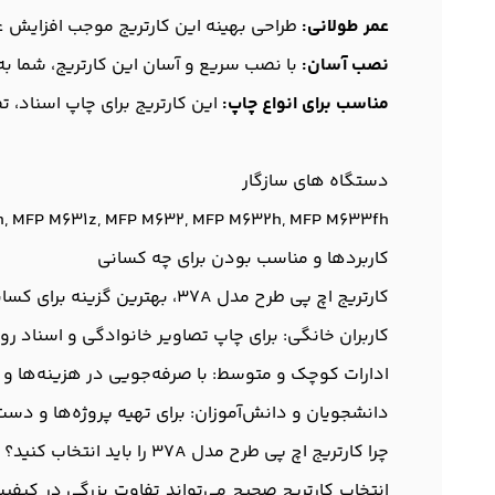
عمر طولانی:
طراحی بهینه این کارتریج موجب افزایش عم
نصب آسان:
با نصب سریع و آسان این کارتریج، شما به 
مناسب برای انواع چاپ:
این کارتریج برای چاپ اسناد، تص
دستگاه های سازگار
n, MFP M631z, MFP M632, MFP M632h, MFP M633fh
کاربردها و مناسب‌ بودن برای چه کسانی
کارتریج اچ پی طرح مدل 37A، بهترین گزینه برای کسانی است که به دنبال کیفیت و عملکرد بالا در چاپ هستند. این محصول برای:
کاربران خانگی: برای چاپ تصاویر خانوادگی و اسناد روز
ادارات کوچک و متوسط: با صرفه‌جویی در هزینه‌ها و کیف
دانشجویان و دانش‌آموزان: برای تهیه پروژه‌ها و دس
چرا کارتریج اچ پی طرح مدل 37A را باید انتخاب کنید؟
انتخاب کارتریج صحیح می‌تواند تفاوت بزرگی در کیفیت چا