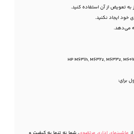
 به تعویض از آن استفاده کنید.
ی خود ایجاد نکنید.
ه می‌دهد.
HP M631h, M632z, M633z, M607
ماشینهای اداری مرتضوی
، شما نه تنها به کیفیت و