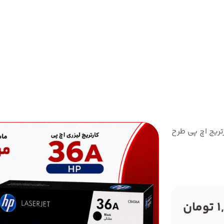
تریج اچ پی طرح مدل 36A
ان