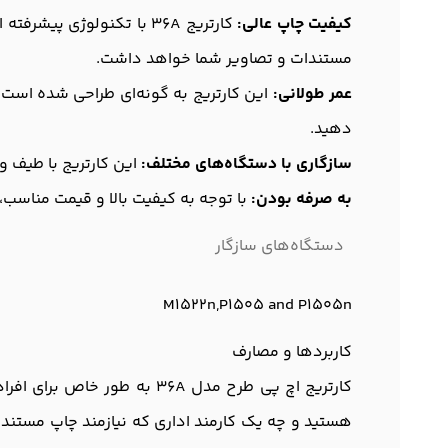
کیفیت چاپ عالی:
کارتریج 36A با تکنولوژی
مستندات و تصاویر شما خواهد داشت.
عمر طولانی:
این کارتریج به گونه‌ای طراحی شده است ک
دهید.
سازگاری با دستگاه‌های مختلف:
این کارتریج با طیف وس
به صرفه بودن:
با توجه به کیفیت بالا و قیمت مناسب، خرید کارتریج 36A یک انتخاب اقتصادی و
دستگاه‌های سازگار
M1522n,P1505 and P1505n
کاربردها و مصارف
کارتریج اچ پی طرح مدل 36A 
هستید و چه یک کارمند اداری که نیازمند چاپ مستندات 