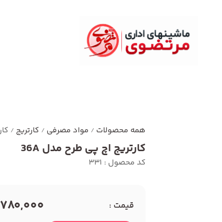
همه محصولات
مواد مصرفی
کارتریج
کار
/
/
/
کارتریج اچ پی طرح مدل 36A
کد محصول : 331
1,780,000 توم
قیمت :