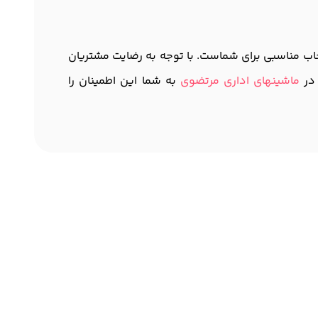
 کارتریجی هستید که هم از کیفیت برتر برخوردار باشد و هم به صرفه باشد، کارتریج اچ پی طرح مدل 36A انتخاب مناسبی برای شماست. با توجه به رضایت مشتریان
 در
ماشینهای اداری مرتضوی
به شما این اطمینان را