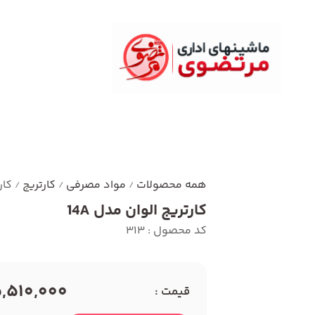
همه محصولات
مواد مصرفی
کارتریج
کار
/
/
/
کارتریج الوان مدل 14A
کد محصول : 313
5,510,000 توما
قیمت :