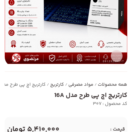
همه محصولات
مواد مصرفی
کارتریج
کارتریج اچ پی طرح مدل 16A
/
/
/
کارتریج اچ پی طرح مدل 16A
کد محصول : 307
5,410,000 تومان
قیمت :