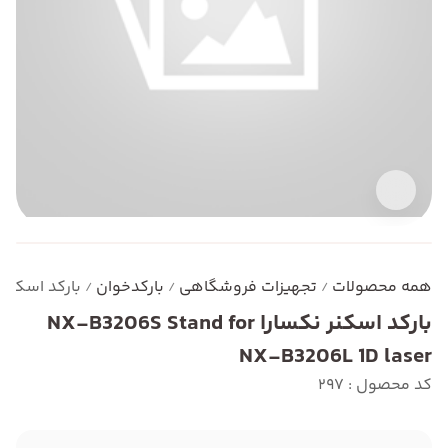
همه محصولات
تجهیزات فروشگاهی
بارکدخوان
بارکد اسکنر نکسارا X-B3206L 1D laser
/
/
/
بارکد اسکنر نکسارا NX-B3206S Stand for
NX-B3206L 1D laser
کد محصول : 297