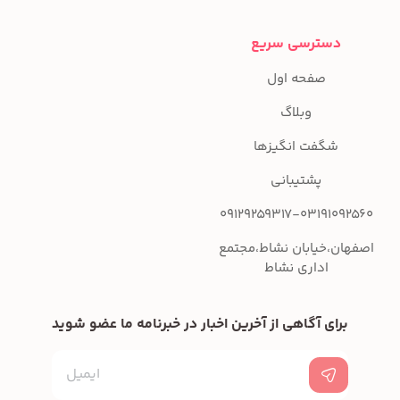
دسترسی سریع
صفحه اول
وبلاگ
شگفت انگیزها
پشتیبانی
09129259317-03191092560
اصفهان،خیابان نشاط،مجتمع
اداری نشاط
برای آگاهی از آخرین اخبار در خبرنامه ما عضو شوید