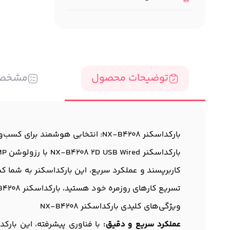
توضیحات محصول
مشخص
بارکداسکنر NX-B4208: انتخابی هوشمند برای کسب‌وکار شما
کاربرپسند و عملکرد سریع، این بارکداسکنر به شما کم
تسریع کارهای روزمره خود هستید، بارکداسکنر NX-B4208 پاسخگوی نیازهای شما خواهد بود.
ویژگی‌های کلیدی بارکداسکنر NX-B4208
عملکرد سریع و دقیق: