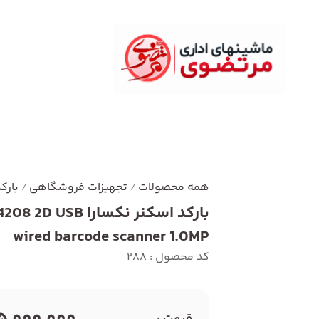
همه محصولات
تجهیزات فروشگاهی
بارک
/
/
بارکد اسکنر نکسارا  USB
wired barcode scanner 1.0MP
کد محصول : 288