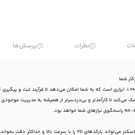
ات
نظرات
پرسش‌ها
بارکداسکنر NX-B4208 2D USB Wired با رزولوشن 1.0MP، ابزاری است که به شما امکان می‌دهد تا
ک می‌کند تا کارآمدتر و بی‌دردسرتر از همیشه به مدیریت موجودی و
با فناوری پیشرفته، این بارکداسکنر می‌تواند بارکدهای 2D را ب