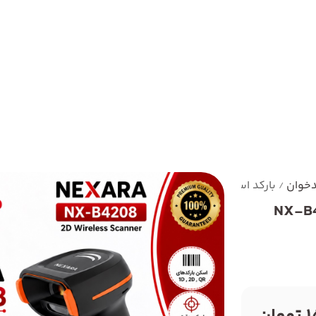
دخوان
بارکد اسکنر نکسارا NX-B4208 2D USB wired barcode scanner 1.0MP
/
NX-B4208 2D