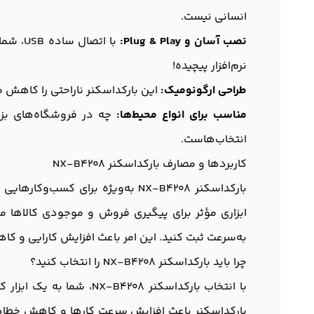
انسانی نیست.
نصب آسان و Plug & Play:
با اتص
نرم‌افزار پیچیده!
طراحی ارگونومیک:
این بارکداسکنر ناراحتی را کاهش 
مناسب برای انواع محیط‌ها:
انتخاب‌هاست.
کاربردها و مصارف بارکداسکنر NX-B4208
بارکداسکنر NX-B4208 به‌ویژه برا
ابزاری مؤثر برای پیگیری فروش و موجودی کالاها مور
به‌سرعت ثبت کنید. این امر باعث افزایش کارایی و کا
چرا باید بارکداسکنر NX-B4208 را انتخاب کنید؟
با انتخاب بارکداسکنر 08
بارکداسکنر باعث افزایش سرعت کارها و کاهش خطاها خ