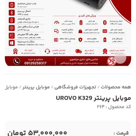
همه محصولات
تجهیزات فروشگاهی
موبایل پرینتر
موبایل پرینتر 29
/
/
/
موبایل پرینتر UROVO K329
کد محصول : 264
53,000,000 تومان
قیمت :