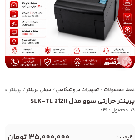
همه محصولات
تجهیزات فروشگاهی
فیش پرینتر
پرینتر حرارتی س
/
/
/
پرینتر حرارتی سوو مدل SLK-TL 212II
کد محصول : 241
35,000,000 تومان
قیمت :