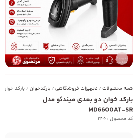
همه محصولات
تجهیزات فروشگاهی
بارکدخوان
بارکد خوان دو ب
/
/
/
بارکد خوان دو بعدی میندئو مدل
MD6600AT-SR
کد محصول : 240