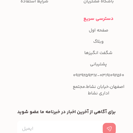
باشگاه مشتریان
شرایط استفاده
دسترسی سریع
صفحه اول
وبلاگ
شگفت انگیزها
پشتیبانی
09129259317-03191092560
اصفهان،خیابان نشاط،مجتمع
اداری نشاط
برای آگاهی از آخرین اخبار در خبرنامه ما عضو شوید