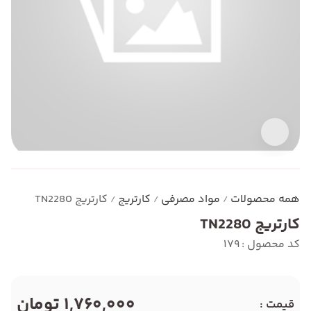
همه محصولات
مواد مصرفی
کارتریج
کارتریج TN2280
/
/
/
کارتریج TN2280
کد محصول : 179
1,760,000 تومان
قیمت :