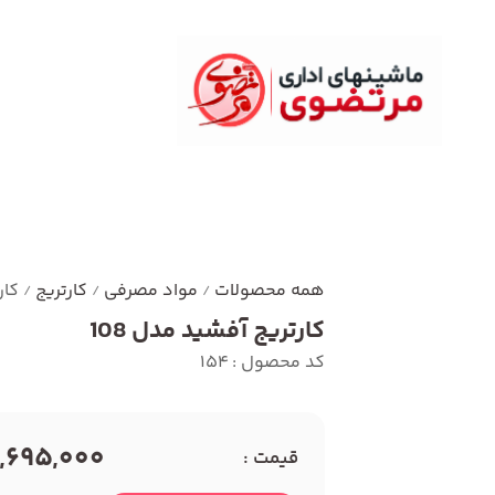
همه محصولات
مواد مصرفی
کارتریج
کار
/
/
/
کارتریج آفشید مدل 108
کد محصول : 154
2,695,000 توما
قیمت :