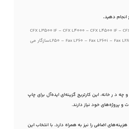
 انجام دهید
.
CFX L3500 IF – CFX L4000 – CFX L4500 IF – CFX LC2050 – CFX
L250 – Fax L260 – Fax L260i – Fax L280 – Fax L290 – Fax L295 – Fax L300 – Fax L350 – Fax L360 - L90 - L60 - IMAGE CLASS 1100 - MULTIPASS L60سازگار می
ید و چه د ر خانه، این کارتریج گزینه‌ای ایده‌آل برای چاپ
 پروژه‌های خود نیاز دارند.
ینه‌های اضافی را نیز به همراه دارد. با انتخاب این