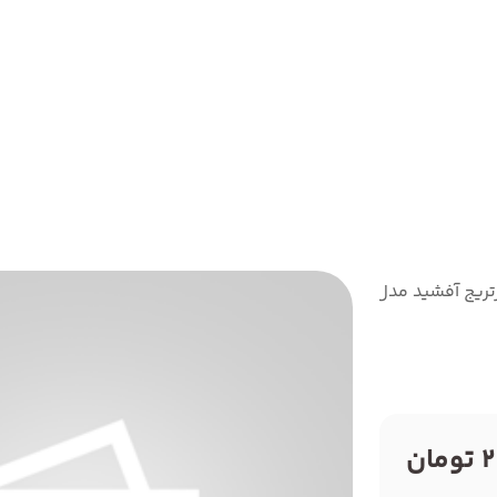
تریج آفشید مدل FX3
ن