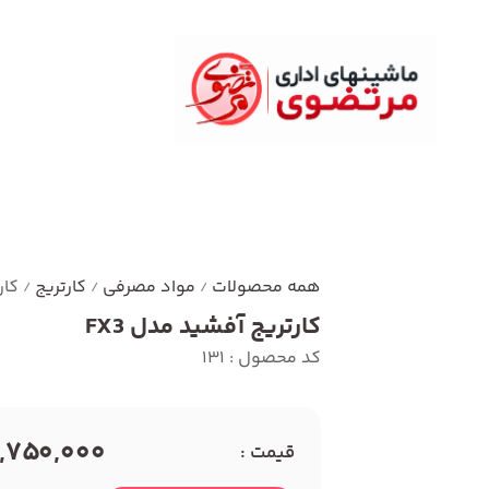
همه محصولات
مواد مصرفی
کارتریج
کار
/
/
/
کارتریج آفشید مدل FX3
کد محصول : 131
2,750,000 توما
قیمت :