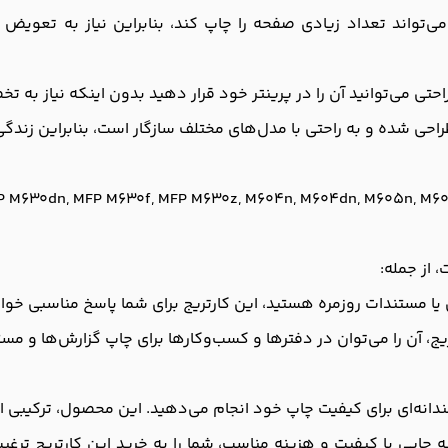
ا ظرفیت بالا، کارتریج آفشید مدل 81A می‌تواند تعداد زیادی صفحه را چاپ کند، بنابرا
حتی می‌توانید آن را در پرینتر خود قرار دهید بدون اینکه نیاز به
MFP M630dn, MFP M630f, MFP M630z, M604n, M604dn, M605n, M6
ا مستندات روزمره هستید، این کارتریج برای شما پاسخ مناسبی خوا
یج، آن را می‌توان در دفترها و کسب‌وکارها برای چاپ گزارش‌ها و مست
دانه‌ای برای کیفیت چاپ خود انجام می‌دهید. این محصول، ترکیبی از 
ه چاپی با کیفیت و هزینه مناسب، شما را به خرید این کارتریج ترغیب