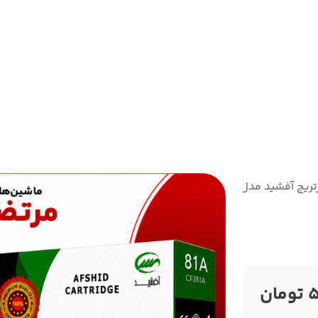
تریج آفشید مدل81A
ن