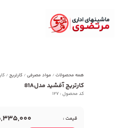
همه محصولات
مواد مصرفی
کارتریج
کار
/
/
/
کارتریج آفشید مدل81A
کد محصول : 127
5,335,000 توما
قیمت :