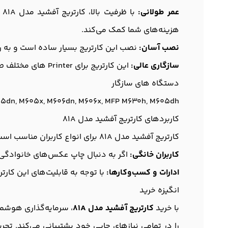
عمر طولانی:
ب
هزینه‌های شما کمک می‌کند.
نصب آسان:
نصب این کارتریج بسیار ساده است و به را
سازگاری عالی:
این کارتریج برای Printer های مختلف طراحی شده و به راحتی با مدل‌های مختلف سازگار است، بنابراین زندگی شما را راحت‌تر می‌کند.
دستگاه های سازگار
05dn, M605x, M606dn, M606x, MFP M630h, M605dh
کاربردهای کارتریج آفشید مدل 81A
کارتریج آفشید مدل 81A برای انواع کاربران مناسب است، از جمله:
کاربران خانگی:
اگر به دنبال چاپ عکس‌های خانوادگی ی
ادارات و کسب‌وکارها:
با توجه به قابلیت‌های این کارتر
انگیزه خرید
با خرید
کارتریج آفشید مدل 81A
، سرمایه‌گذاری هوشمن
را در تمامی نیازهای چاپی خود پشتیبانی می‌کند. تجرب