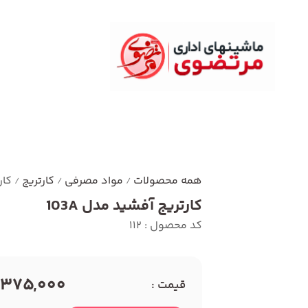
همه محصولات
مواد مصرفی
کارتریج
کار
/
/
/
کارتریج آفشید مدل 103A
کد محصول : 112
1,375,000 توما
قیمت :