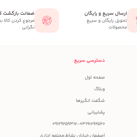
ارسال سریع و رایگان
ضمانت بازگشت کا
تحویل رایگان و سریع
مرجوع کردن کالا ب
محصولات
نگرانی
دسترسی سریع
صفحه اول
وبلاگ
شگفت انگیزها
پشتیبانی
09129259317-03191092560
اصفهان،خیابان نشاط،مجتمع اداری