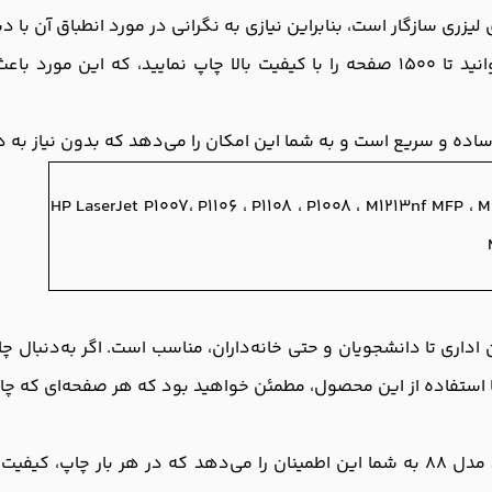
ای لیزری سازگار است، بنابراین نیازی به نگرانی در مورد انطباق آن ب
با ظرفیت بالای این کارتریج، شما می‌توانید تا 1500 صفحه را با کیفیت بالا 
HP LaserJet P1007، P1106 ، P1108 ، P1008 ، M1213nf MFP ، 
اربران، از کارمندان اداری تا دانشجویان و حتی خانه‌داران، مناسب است. اگر به
با استفاده از این محصول، مطمئن خواهید بود که هر صفحه‌ای که چاپ
به عنوان یک خریدار هوشمند، انتخاب کارتریج آفشید مدل 88 به شما این اطمینان را می‌دهد 