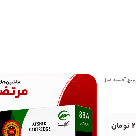
تریج آفشید مدل 88
ن