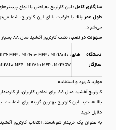
سازگاری کامل:
این کارتریج به‌راحتی با انواع پرینتره
طول عمر بالا:
می‌شود.
سهولت در نصب:
نصب کارتریج آفشید مدل 88 بسیار ساده و سریع است و به شما این امکان را می‌دهد که بدون نیاز به دانش فنی خاص، از آن استفاده کنید.
دستگاه های
M1136 MFP ، M126nw MFP ، M1218nfs ،
سازگار
M128fw MFP ، M128fn MFP ، M226DW
موارد کاربرد و استفاده
کارتریج آفشید مدل 88 برای تمامی ک
بالا هستید، این کارتریج بهترین گزینه برای شماست. 
دلایل خرید