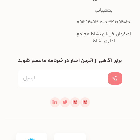
پشتیبانی
09129259317-03191092560
اصفهان،خیابان نشاط،مجتمع
اداری نشاط
برای آگاهی از آخرین اخبار در خبرنامه ما عضو شوید