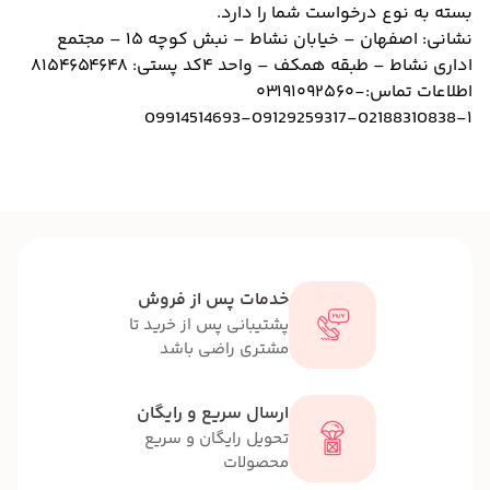
بسته به نوع درخواست شما را دارد.
نشانی: اصفهان – خیابان نشاط – نبش کوچه 15 – مجتمع
اداری نشاط – طبقه همکف – واحد 4
کد پستی: 8154654648
اطلاعات تماس:
03191092560-
09914514693
-09129259317-
02188310838-
1
خدمات پس از فروش
پشتیبانی پس از خرید تا
مشتری راضی باشد
ارسال سریع و رایگان
تحویل رایگان و سریع
محصولات