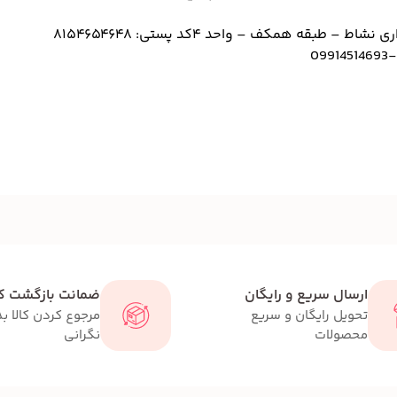
کد پستی: 8154654648
09914514693
-
ارسال سریع و رایگان
ضمانت بازگشت کا
تحویل رایگان و سریع
مرجوع کردن کالا ب
محصولات
نگرانی