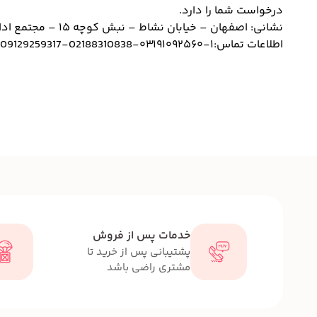
درخواست شما را دارد.
نشانی: اصفهان – خیابان نشاط – نبش کوچه 15 – مجتمع اداری نشاط – طبقه همکف – واحد 4
اطلاعات تماس:
03191092560-1
02188310838-
09129259317-
خدمات پس از فروش
پشتیبانی پس از خرید تا
مشتری راضی باشد