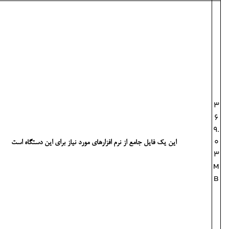
F
u
ll
D
ri
v
e
r
&
S
o
ft
             این یک فایل جامع از نرم افزارهای مورد نیاز برای این دستگاه است              
w
a
r
e
P
a
c