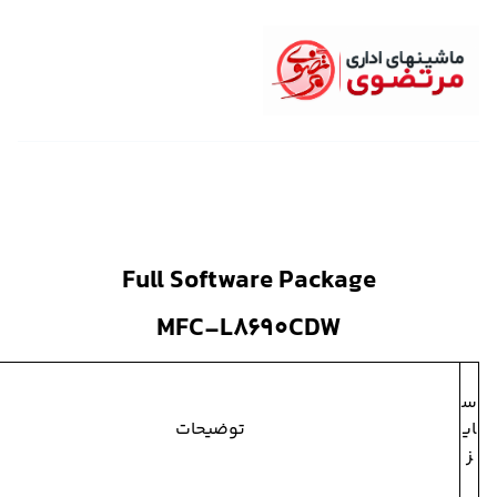
Full Software Package
MFC-L8690CDW
ع
ن
توضیحات
و
ا
ن