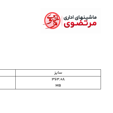
سایز
363.08
             
MB