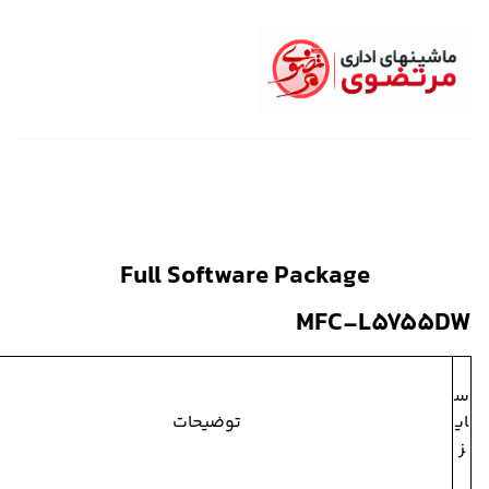
Full Software Package
MFC-L575
ع
ن
توضیحات
و
ا
ن