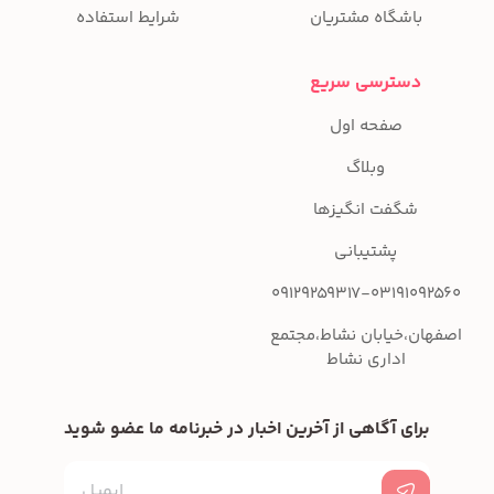
باشگاه مشتریان
شرایط استفاده
دسترسی سریع
صفحه اول
وبلاگ
شگفت انگیزها
پشتیبانی
09129259317-03191092560
اصفهان،خیابان نشاط،مجتمع
اداری نشاط
برای آگاهی از آخرین اخبار در خبرنامه ما عضو شوید