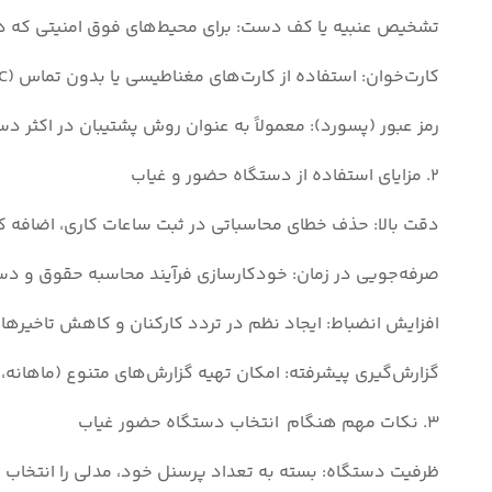
تشخیص عنبیه یا کف دست: برای محیط‌های فوق امنیتی که دقت 
کارت‌خوان: استفاده از کارت‌های مغناطیسی یا بدون تماس (RFID/NFC). این روش سرعت بالایی دارد اما احتمال گم شدن یا سوءاستفاده (کارت‌زنی به جای همکار) در آن وجود دارد.
رمز عبور (پسورد): معمولاً به عنوان روش پشتیبان در اکثر دس
2. مزایای استفاده از دستگاه حضور و غیاب
دقت بالا: حذف خطای محاسباتی در ثبت ساعات کاری، اضافه کا
صرفه‌جویی در زمان: خودکارسازی فرآیند محاسبه حقوق و دس
افزایش انضباط: ایجاد نظم در تردد کارکنان و کاهش تاخیرها.
گزارش‌گیری پیشرفته: امکان تهیه گزارش‌های متنوع (ماهانه، 
3. نکات مهم هنگام انتخاب دستگاه حضور غیاب
ظرفیت دستگاه: بسته به تعداد پرسنل خود، مدلی را انتخاب کن